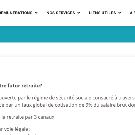
REMUNERATIONS
NOS SERVICES
LIENS UTILES
A 
re futur retraite?
uverte par le régime de sécurité sociale consacré à travers 
é par un taux global de cotisation de 9% du salaire brut don
à la retraite par 3 canaux
r voie légale ;