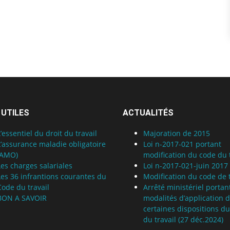
 UTILES
ACTUALITÉS
L’essentiel du droit du travail
Majoration de 2015
L’assurance maladie obligatoire
Loi n-2017-021 portant
(AMO)
modification du code du t
Les charges salariales
Loi n-2017-021-juin 2017
Les 36 infrantions courantes du
Modification du code de t
Code du travail
Arrêté ministériel portan
BON A SAVOIR
modalités d’application 
certaines dispositions d
du travail (27 déc.2024)