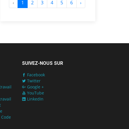
‹
1
2
3
4
5
6
›
SUIVEZ-NOUS SUR
Facebook
Twitter
ravail
Google +
YouTube
ravail
LinkedIn
t
de
u Code