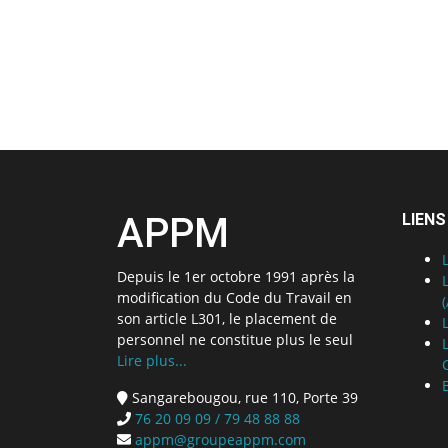
APPM
LIENS
Depuis le 1er octobre 1991 après la
modification du Code du Travail en
son article L301, le placement de
personnel ne constitue plus le seul
Lire plus...
Sangarebougou, rue 110, Porte 39
76 20 09 09 / 79 48 88 88
appm@groupeappm.com