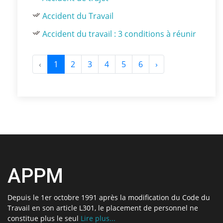
Accident du Travail
Accident du travail : 3 conditions à réunir
‹
1
2
3
4
5
6
›
APPM
Depuis le 1er octobre 1991 après la modification du Code du
Travail en son article L301, le placement de personnel ne
constitue plus le seul
Lire plus...