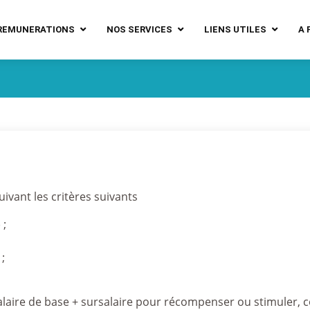
REMUNERATIONS
NOS SERVICES
LIENS UTILES
A 
uivant les critères suivants
 ;
;
i : salaire de base + sursalaire pour récompenser ou stimul