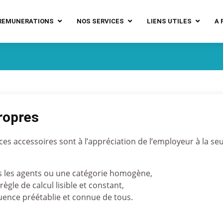
REMUNERATIONS
NOS SERVICES
LIENS UTILES
A 
ropres
 ces accessoires sont à l’appréciation de l’employeur à la se
s les agents ou une catégorie homogène,
ègle de calcul lisible et constant,
uence préétablie et connue de tous.