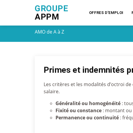
GROUPE
OFFRES D'EMPLOI
APPM
AMO de A à Z
Primes et indemnités p
Les critères et les modalités d’octroi de
salaire.
G
é
n
é
ralit
é
ou homog
é
n
é
it
é
: tou
Fixit
é
ou constance
: montant ou r
Permanence ou continuit
é
: fréq